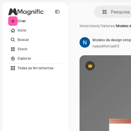
Criar
Início
/
stock
/
Vetores
/
Modelo d
Início
Buscar
Modelo de design simpl
nyayukhoiriyah3
Stock
Explorar
Todas as ferramentas
Premium