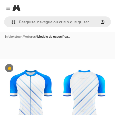
Magnific
Close menu
Pesqui
Início
/
stock
/
Vetores
/
Modelo de especifica…
Premium