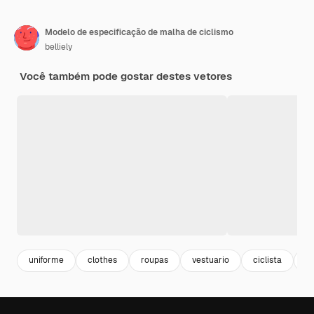
Modelo de especificação de malha de ciclismo
belliely
Você também pode gostar destes vetores
uniforme
clothes
roupas
vestuario
ciclista
bi