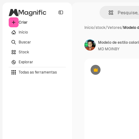
Criar
Início
/
stock
/
Vetores
/
Modelo d
Início
Buscar
Modelo de estilo colori
MD MOINBY
Stock
Explorar
Todas as ferramentas
Premium