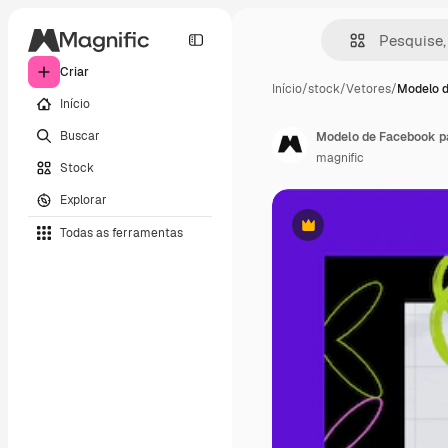
Criar
Início
/
stock
/
Vetores
/
Modelo 
Início
Buscar
Modelo de Facebook pa
magnific
Stock
Explorar
Todas as ferramentas
Premium