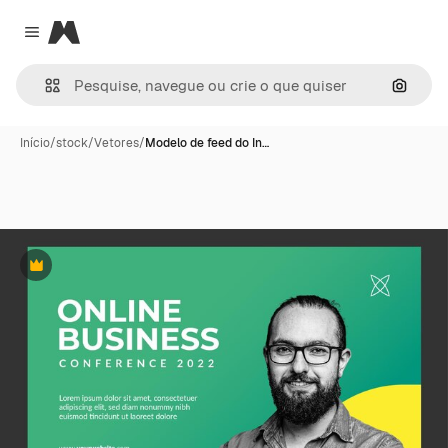
Magnific
Close menu
Pesqui
Início
/
stock
/
Vetores
/
Modelo de feed do In…
Premium