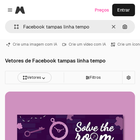
Magnific
Preços
Entrar
Close menu
Limpar
Pesqui
Crie uma imagem com IA
Crie um vídeo com IA
Crie um ícon
Vetores de Facebook tampas linha tempo
Vetores
Filtros