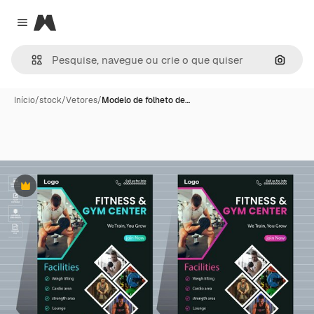
Magnific
Close menu
Pesqui
Início
/
stock
/
Vetores
/
Modelo de folheto de…
Premium