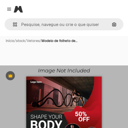
Magnific
Close menu
Pesqui
Início
/
stock
/
Vetores
/
Modelo de folheto de…
Premium