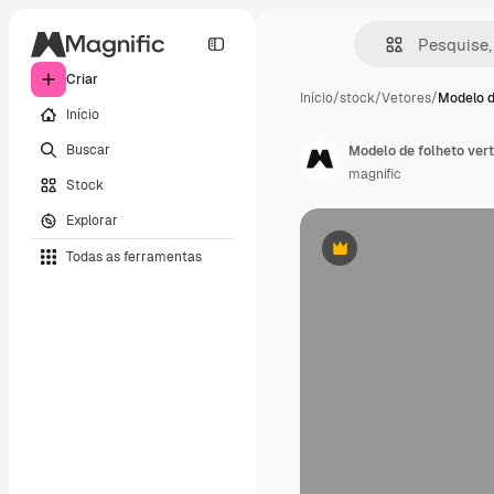
Criar
Início
/
stock
/
Vetores
/
Modelo d
Início
Buscar
Modelo de folheto vert
magnific
Stock
Explorar
Todas as ferramentas
Premium