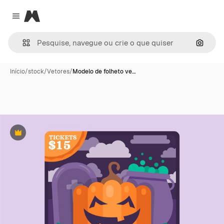
Magnific
Close menu
Pesqui
Início
/
stock
/
Vetores
/
Modelo de folheto ve…
Premium