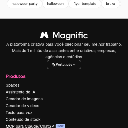
halloween party
halloween
flyer template
bruxa
p
A plataforma criativa para você direcionar seu melhor trabalho.
Mais de 1 milhão de assinantes entre criativos, empresas,
agências e estúdios.
Português
Produtos
Spaces
Assistente de IA
Gerador de imagens
Gerador de vídeos
Texto para voz
Conteúdo de stock
MCP para Claude/ChatGPT
New