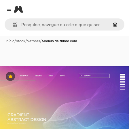
Magnific
Close menu
Pesqui
Início
/
stock
/
Vetores
/
Modelo de fundo com …
Premium