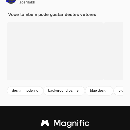
lacerdabh
Você também pode gostar destes vetores
design moderno
background banner
blue design
blue y