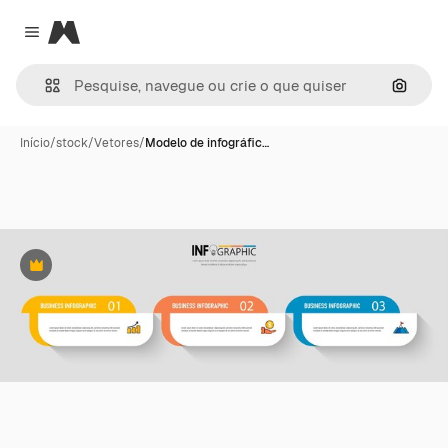
Magnific
Close menu
Pesqui
Início
/
stock
/
Vetores
/
Modelo de infográfic…
Premium