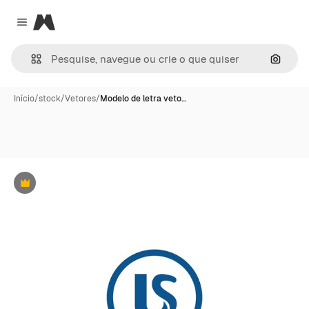
Magnific
Close menu
Pesqui
Início
/
stock
/
Vetores
/
Modelo de letra veto…
Premium