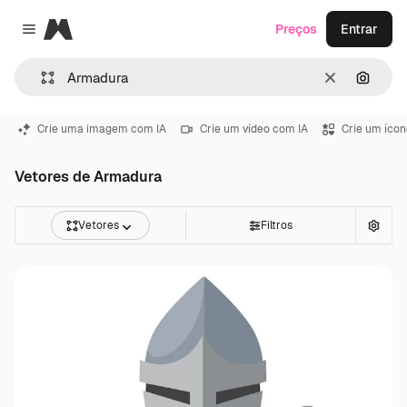
Magnific
Preços
Entrar
Close menu
Limpar
Pesqui
Crie uma imagem com IA
Crie um vídeo com IA
Crie um ícon
Vetores de Armadura
Vetores
Filtros