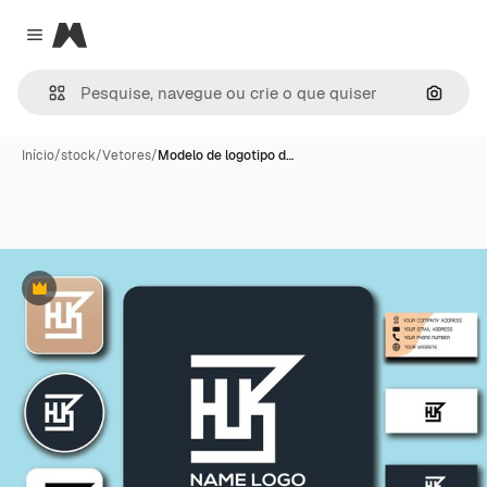
Magnific
Close menu
Pesqui
Início
/
stock
/
Vetores
/
Modelo de logotipo d…
Premium