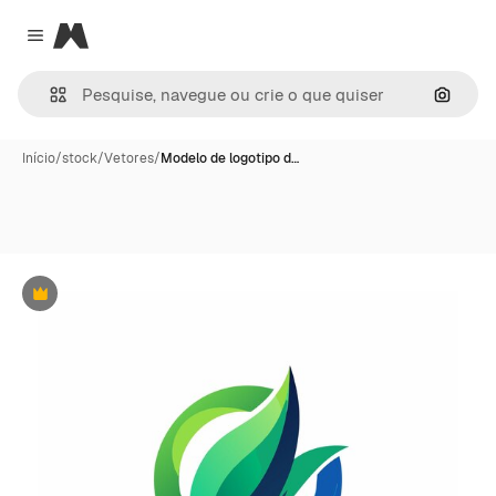
Magnific
Close menu
Pesqui
Início
/
stock
/
Vetores
/
Modelo de logotipo d…
Premium