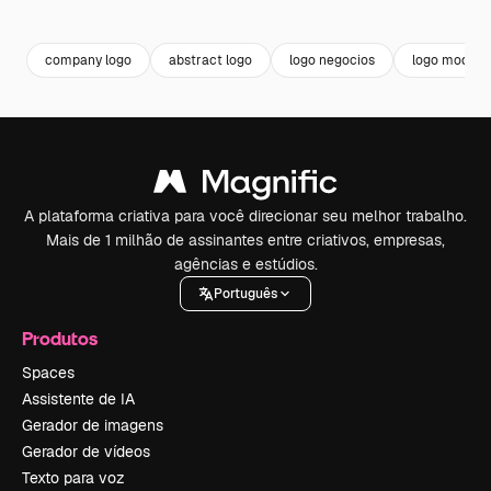
Premium
Premium
company logo
abstract logo
logo negocios
logo modern
A plataforma criativa para você direcionar seu melhor trabalho.
Mais de 1 milhão de assinantes entre criativos, empresas,
agências e estúdios.
Português
Produtos
Spaces
Assistente de IA
Gerador de imagens
Gerador de vídeos
Texto para voz