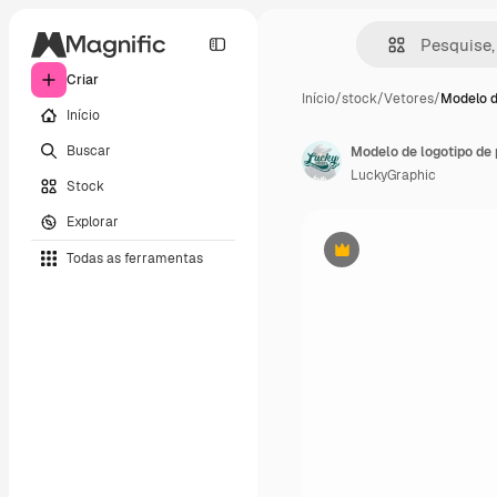
Criar
Início
/
stock
/
Vetores
/
Modelo d
Início
Buscar
LuckyGraphic
Stock
Explorar
Todas as ferramentas
Premium