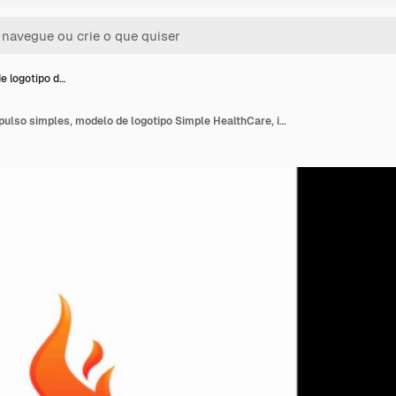
e logotipo d…
Modelo de logotipo de pulso simples, modelo de logotipo Simple HealthCare, ilustração vetorial de designs de logotipo do Health Center