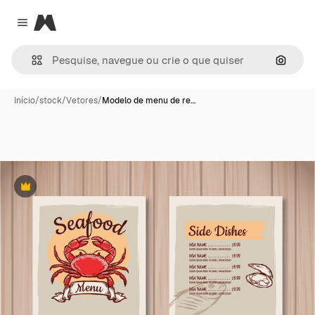
Magnific
Close menu
Pesqui
Início
/
stock
/
Vetores
/
Modelo de menu de re…
Premium