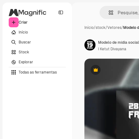
Criar
Início
/
stock
/
Vetores
/
Modelo d
Início
Buscar
Modelo de mídia social
I Ketut Divayana
Stock
Explorar
Todas as ferramentas
Premium