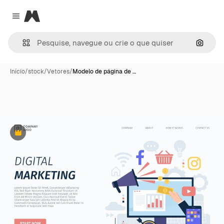
Magnific
Close menu
Pesqui
Início
/
stock
/
Vetores
/
Modelo de página de …
Premium