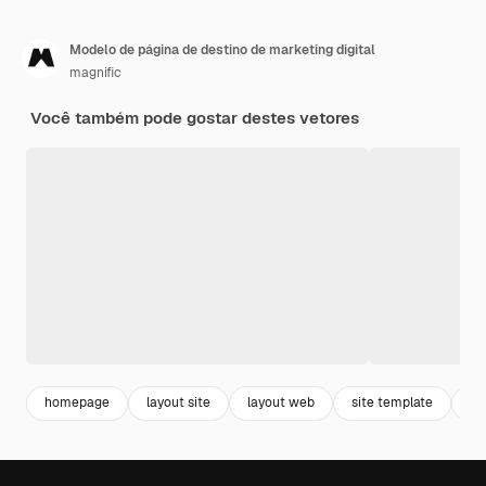
Modelo de página de destino de marketing digital
magnific
Você também pode gostar destes vetores
homepage
layout site
layout web
site template
mo