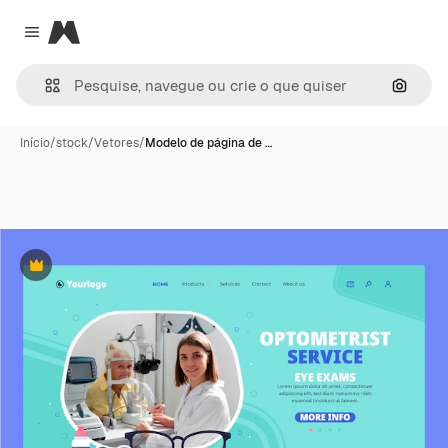
Magnific
Close menu
Pesqui
Início
/
stock
/
Vetores
/
Modelo de página de …
Premium