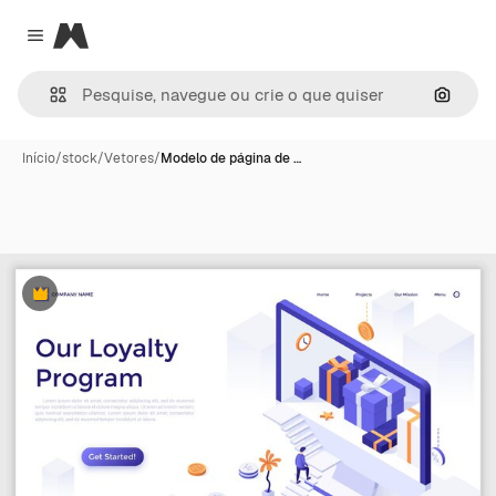
Magnific
Close menu
Pesqui
Início
/
stock
/
Vetores
/
Modelo de página de …
Premium