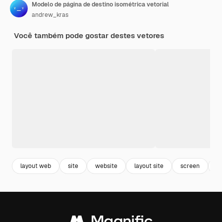
Modelo de página de destino isométrica vetorial
andrew_kras
Você também pode gostar destes vetores
layout web
site
website
layout site
screen
te