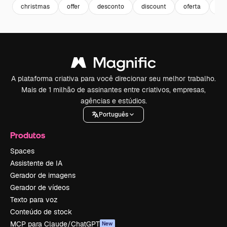
christmas
offer
desconto
discount
oferta
fes
A plataforma criativa para você direcionar seu melhor trabalho.
Mais de 1 milhão de assinantes entre criativos, empresas,
agências e estúdios.
Português
Produtos
Spaces
Assistente de IA
Gerador de imagens
Gerador de vídeos
Texto para voz
Conteúdo de stock
MCP para Claude/ChatGPT
New