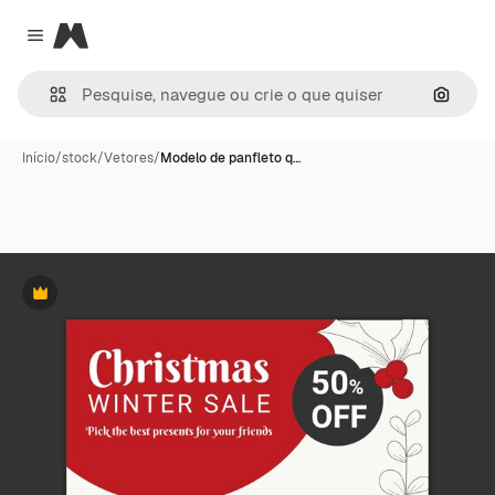
Magnific
Close menu
Pesqui
Início
/
stock
/
Vetores
/
Modelo de panfleto q…
Premium