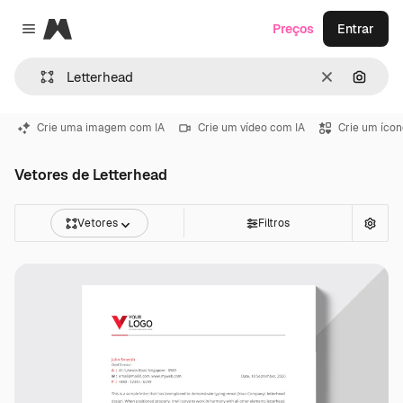
Magnific
Preços
Entrar
Close menu
Limpar
Pesqui
Crie uma imagem com IA
Crie um vídeo com IA
Crie um ícon
Vetores de Letterhead
Vetores
Filtros