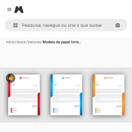
Magnific
Close menu
Pesqui
Início
/
stock
/
Vetores
/
Modelo de papel timb…
Premium