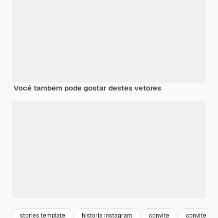
Você também pode gostar destes vetores
stories template
historia instagram
convite
convite ele