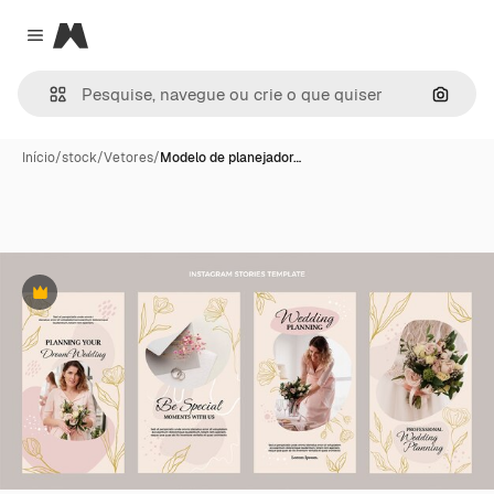
Magnific
Close menu
Pesqui
Início
/
stock
/
Vetores
/
Modelo de planejador…
Premium