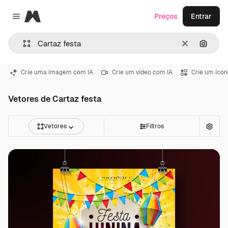
Magnific
Preços
Entrar
Close menu
Limpar
Pesqui
Crie uma imagem com IA
Crie um vídeo com IA
Crie um ícon
Vetores de Cartaz festa
Vetores
Filtros