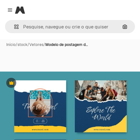
Magnific
Close menu
Pesqui
Início
/
stock
/
Vetores
/
Modelo de postagem d…
Premium