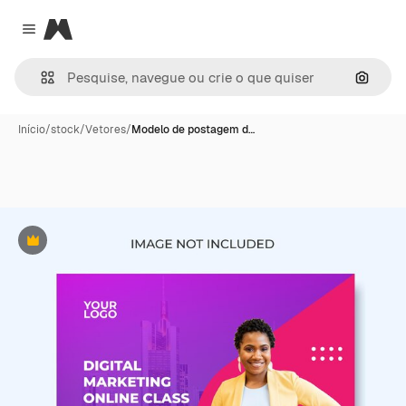
Magnific
Close menu
Pesqui
Início
/
stock
/
Vetores
/
Modelo de postagem d…
Premium