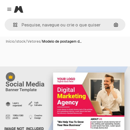
Magnific
Close menu
Pesqui
Início
/
stock
/
Vetores
/
Modelo de postagem d…
Premium