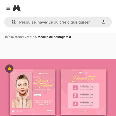
Magnific
Close menu
Pesqui
Início
/
stock
/
Vetores
/
Modelo de postagem d…
Premium