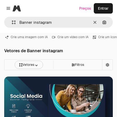
Magnific
Preços
Entrar
Close menu
Limpar
Pesqui
Crie uma imagem com IA
Crie um vídeo com IA
Crie um ícon
Vetores de Banner instagram
Vetores
Filtros