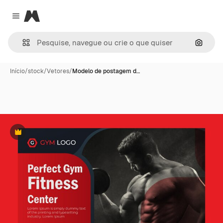
Magnific
Close menu
Pesqui
Início
/
stock
/
Vetores
/
Modelo de postagem d…
Premium