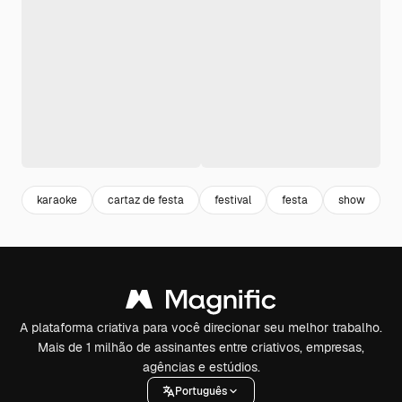
karaoke
cartaz de festa
festival
festa
show
c
A plataforma criativa para você direcionar seu melhor trabalho.
Mais de 1 milhão de assinantes entre criativos, empresas,
agências e estúdios.
Português