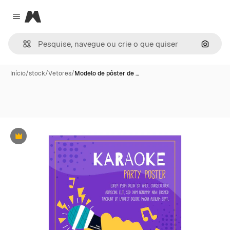
Magnific
Close menu
Pesqui
Início
/
stock
/
Vetores
/
Modelo de pôster de …
Premium