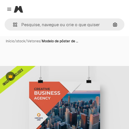
Magnific
Close menu
Pesqui
Início
/
stock
/
Vetores
/
Modelo de pôster de …
Premium