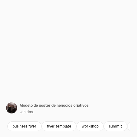
Modelo de pôster de negócios criativos
zahidbsl
business flyer
flyer template
workshop
summit
fo