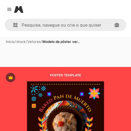
Magnific
Close menu
Pesqui
Início
/
stock
/
Vetores
/
Modelo de pôster ver…
Premium