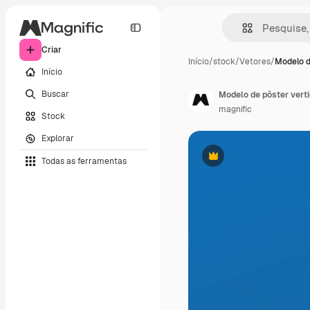
Criar
Início
/
stock
/
Vetores
/
Modelo d
Início
Buscar
Modelo de pôster vert
magnific
Stock
Explorar
Todas as ferramentas
Premium