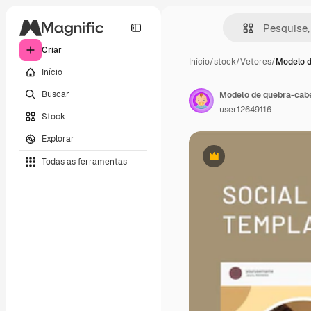
Criar
Início
/
stock
/
Vetores
/
Modelo 
Início
Buscar
Modelo de quebra-cabe
user12649116
Stock
Explorar
Todas as ferramentas
Premium