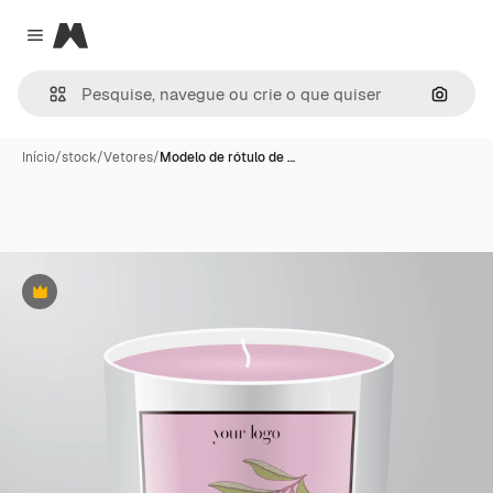
Magnific
Close menu
Pesqui
Início
/
stock
/
Vetores
/
Modelo de rótulo de …
Premium