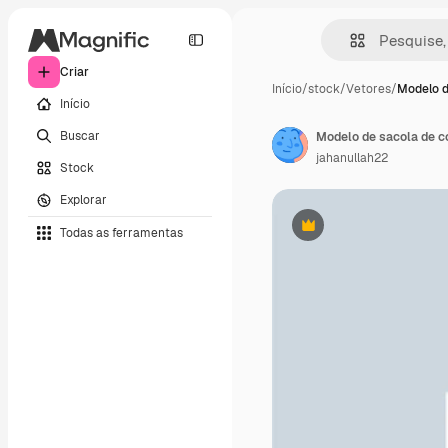
Criar
Início
/
stock
/
Vetores
/
Modelo d
Início
Buscar
Modelo de sacola de c
jahanullah22
Stock
Explorar
Todas as ferramentas
Premium