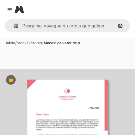
Magnific
Close menu
Pesqui
Início
/
stock
/
Vetores
/
Modelo de vetor de p…
Premium