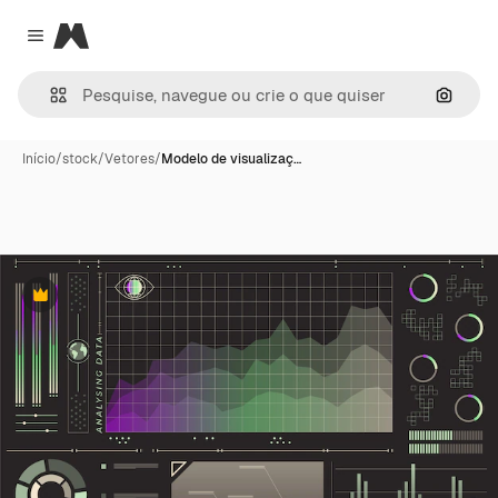
Magnific
Close menu
Pesqui
Início
/
stock
/
Vetores
/
Modelo de visualizaç…
Premium