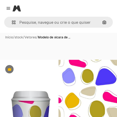
Magnific
Close menu
Pesqui
Início
/
stock
/
Vetores
/
Modelo de xícara de …
Premium