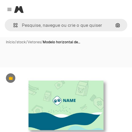
Magnific
Close menu
Pesqui
Início
/
stock
/
Vetores
/
Modelo horizontal de…
Premium