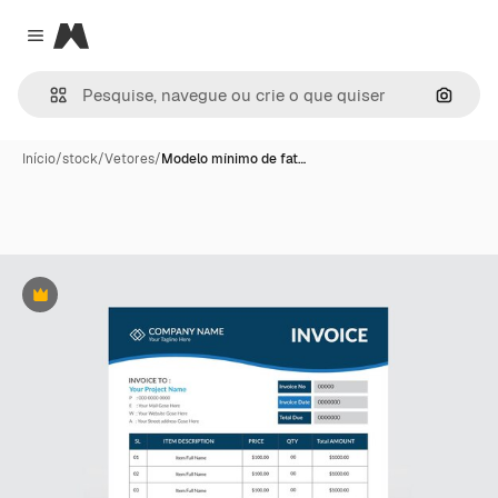
Magnific
Close menu
Pesqui
Início
/
stock
/
Vetores
/
Modelo mínimo de fat…
Premium