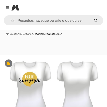
Magnific
Close menu
Pesqui
Início
/
stock
/
Vetores
/
Modelo realista de c…
Premium