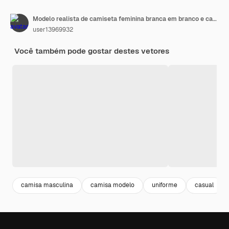
Modelo realista de camiseta feminina branca em branco e camiseta branca com o rótulo olá verão distintivo vetor
user13969932
Você também pode gostar destes vetores
camisa masculina
camisa modelo
uniforme
casual