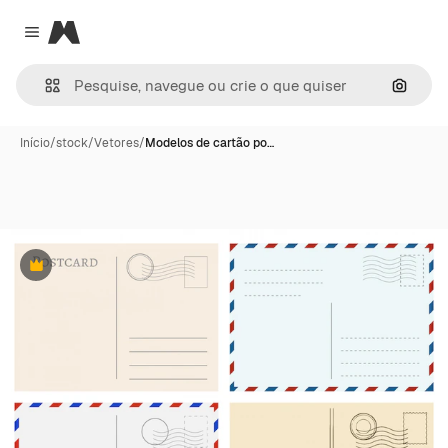
Magnific
Close menu
Pesqui
Início
/
stock
/
Vetores
/
Modelos de cartão po…
Premium