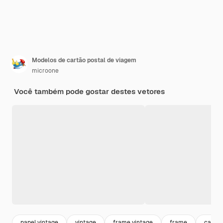
Modelos de cartão postal de viagem
microone
Você também pode gostar destes vetores
papel vintage
vintage
frame vintage
frame
cartão