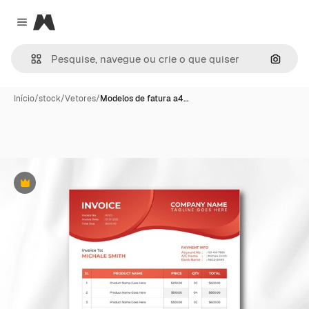
Magnific
Close menu
Pesqui
Início
/
stock
/
Vetores
/
Modelos de fatura a4…
Premium