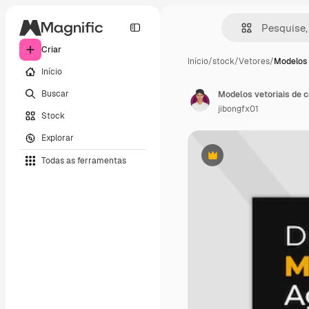
Criar
Início
/
stock
/
Vetores
/
Modelos 
Início
Buscar
jibongfx01
Stock
Explorar
Todas as ferramentas
Premium