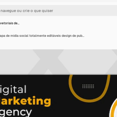
vetoriais de…
Modelos vetoriais de capa de mídia social totalmente editáveis design de publicidade postagem de banner de mídia social