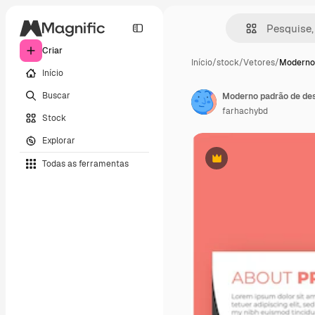
Criar
Início
/
stock
/
Vetores
/
Moderno
Início
Buscar
Moderno padrão de des
farhachybd
Stock
Explorar
Todas as ferramentas
Premium